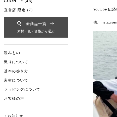
CUON：E (43)
Youtube 
直営店 限定 (7)
他、Instag
全商品一覧
素材・色・価格から選ぶ
読みもの
織りについて
基本の巻き方
素材について
ラッピングについて
お客様の声
お知らせ