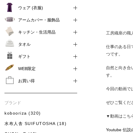
ウェア (衣服)
アームカバー・服飾品
キッチン・生活用品
工房織座の職
タオル
仕事のある日
つです。
ギフト
自然と向き合
WEB限定
す。
お買い得
今回の動画で
ぜひご覧くだ
ブランド
kobooriza (320)
▼動画はこち
水布人舎 SUIFUTOSHA (18)
Youtube 