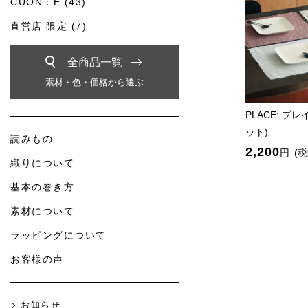
CUON：E (43)
直営店 限定 (7)
全商品一覧
素材・色・価格から選ぶ
PLACE: プ
ット)
読みもの
2,200
円
(税
織りについて
基本の巻き方
素材について
ラッピングについて
お客様の声
お知らせ