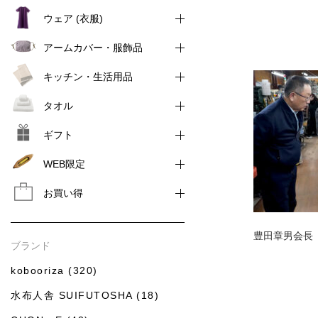
ウェア (衣服)
アームカバー・服飾品
キッチン・生活用品
タオル
ギフト
WEB限定
お買い得
豊田章男会長
ブランド
kobooriza (320)
水布人舎 SUIFUTOSHA (18)