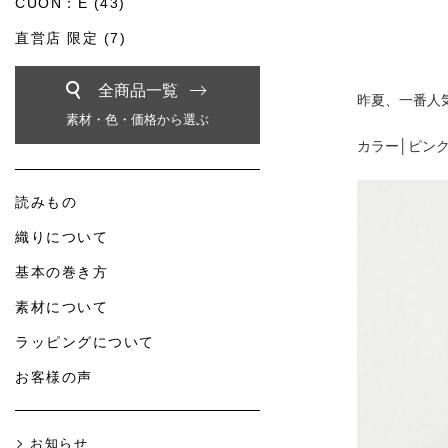
CUON：E (43)
直営店 限定 (7)
全商品一覧
昨夏、一番人気
素材・色・価格から選ぶ
カラー│ピン
読みもの
織りについて
基本の巻き方
素材について
ラッピングについて
お客様の声
お知らせ