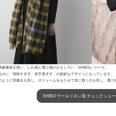
綿麻素材を使い、しわ感と透け感がおもしろい「SHIBO]シリーズ。
るのに「地味すぎず、派手過ぎず」の絶妙なデザインになっています。
のように羽織るも良し、ボリュームをもたせて首に巻くのも良し。透け
SHIBO ウールリネン混 チェックショール