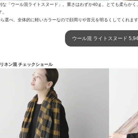
利な「ウール混ライトスヌード」。重さはわずか40ｇ。とても柔らかく
す。
から選べ、全体的に軽いカラーなので顔周りや首元を明るくしてくれま
ウール混 ライトスヌード 5,9
ールリネン混 チェックショール