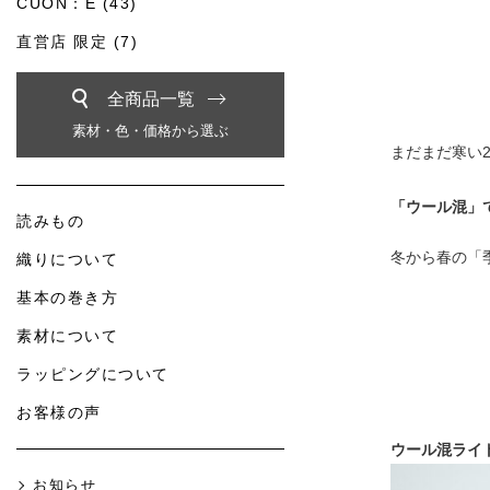
CUON：E (43)
直営店 限定 (7)
全商品一覧
素材・色・価格から選ぶ
まだまだ寒い
「ウール混」
読みもの
冬から春の「
織りについて
基本の巻き方
素材について
ラッピングについて
お客様の声
ウール混ライ
お知らせ