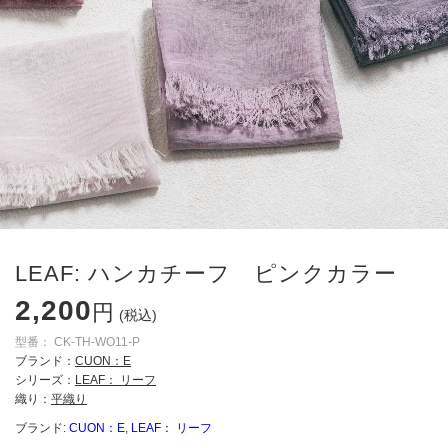
LEAF: ハンカチーフ ピンクカラー
2,200
円
(税込)
型番：
CK-TH-WO11-P
ブランド：
CUON：E
シリーズ：
LEAF： リーフ
織り：
平織り
ブランド:
CUON：E
,
LEAF： リーフ