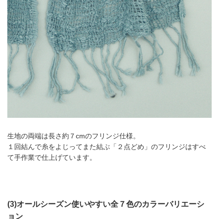
生地の両端は長さ約７cmのフリンジ仕様。
１回結んで糸をよじってまた結ぶ「２点どめ」のフリンジはすべ
て手作業で仕上げています。
(3)オールシーズン使いやすい全７色のカラーバリエーシ
ョン