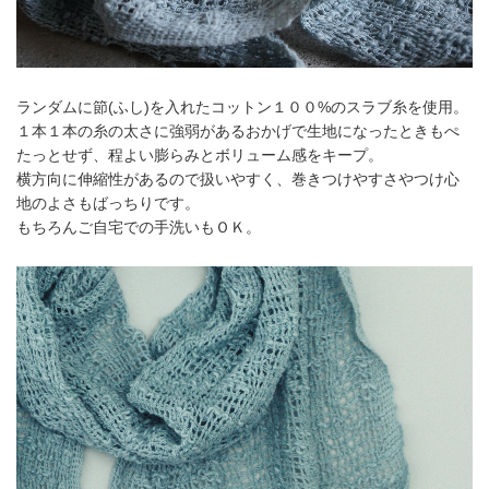
ランダムに節(ふし)を入れたコットン１００%のスラブ糸を使用。
１本１本の糸の太さに強弱があるおかげで生地になったときもぺ
たっとせず、程よい膨らみとボリューム感をキープ。
横方向に伸縮性があるので扱いやすく、巻きつけやすさやつけ心
地のよさもばっちりです。
もちろんご自宅での手洗いもＯＫ。