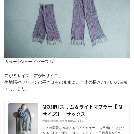
カラー│シェードパープル
左がＳサイズ、右がⅯサイズ。
生地幅やフリンジの長さはそのままに、全体の長さだけ５０cm短
くしました。
MOJIRI スリム＆ライトマフラー【 M
サイズ】 サックス
https://oriza.jp/product/17153
１５年間愛され続けるベストセラー。 毎日身につけたく
なる「もじり織り」コットンマフラー工房織座が立ち上