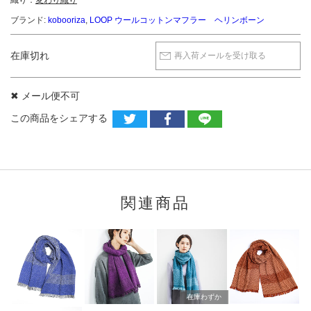
織り：
変わり織り
ブランド:
kobooriza
,
LOOP ウールコットンマフラー ヘリンボーン
在庫切れ
再入荷メールを受け取る
✖ メール便不可
この商品をシェアする
関連商品
在庫わずか