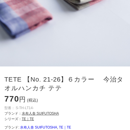
TETE 【No. 21-26】６カラー 今治タ
オルハンカチ テテ
770
円
(税込)
型番：
S-TH-LT14-
ブランド：
水布人舎 SUIFUTOSHA
シリーズ：
TE｜TE
ブランド:
水布人舎 SUIFUTOSHA
,
TE｜TE