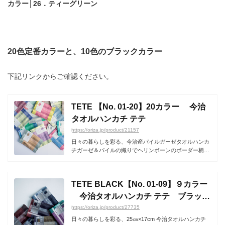
カラー│26．ティーグリーン
20色定番カラーと、10色のブラックカラー
下記リンクからご確認ください。
TETE 【No. 01-20】20カラー 今治
タオルハンカチ テテ
https://oriza.jp/product/21157
日々の暮らしを彩る、今治産パイルガーゼタオルハンカ
チガーゼ＆パイルの織りでヘリンボーンのボーダー柄が
あしら...
TETE BLACK【No. 01-09】９カラー
今治タオルハンカチ テテ ブラック
シリーズ
https://oriza.jp/product/27735
日々の暮らしを彩る、25㎝×17cm 今治タオルハンカチ