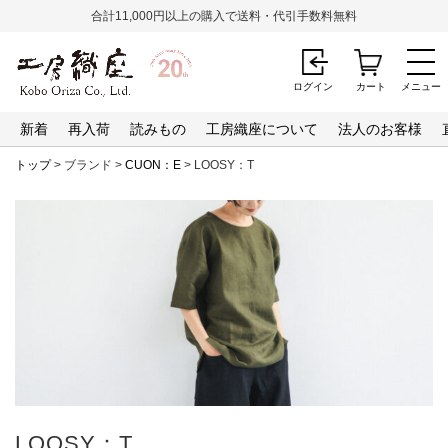
合計11,000円以上の購入で送料・代引手数料無料
ログイン
カート
メニュー
新着
再入荷
読みもの
工房織座について
法人のお客様
トップ
> ブランド >
CUON：E
> LOOSY：T
LOOSY：T