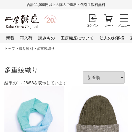
合計11,000円以上の購入で送料・代引手数料無料
ログイン
カート
メニュー
新着
再入荷
読みもの
工房織座について
法人のお客様
トップ
> 織り種別 > 多重綾織り
多重綾織り
新
結果の1～28/53を表示しています
し
い
順