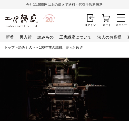
合計11,000円以上の購入で送料・代引手数料無料
ログイン
カート
メニュー
新着
再入荷
読みもの
工房織座について
法人のお客様
トップ
>
読みもの
>
> 100年前の織機、復元と改造