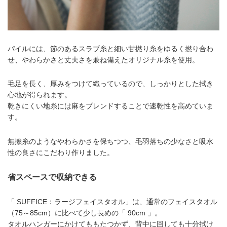
パイルには、節のあるスラブ糸と細い甘撚り糸をゆるく撚り合わ
せ、やわらかさと丈夫さを兼ね備えたオリジナル糸を使用。
毛足を長く、厚みをつけて織っているので、しっかりとした拭き
心地が得られます。
乾きにくい地糸には麻をブレンドすることで速乾性を高めていま
す。
無撚糸のようなやわらかさを保ちつつ、毛羽落ちの少なさと吸水
性の良さにこだわり作りました。
省スペースで収納できる
「 SUFFICE：ラージフェイスタオル」は、通常のフェイスタオル
（75～85cm）に比べて少し長めの「 90cm 」。
タオルハンガーにかけてももたつかず、背中に回しても十分拭け