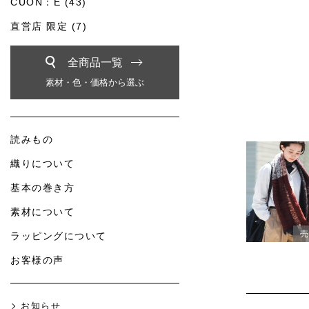
CUON：E (43)
直営店 限定 (7)
全商品一覧
素材・色・価格から選ぶ
読みもの
織りについて
基本の巻き方
素材について
売
ラッピングについて
お客様の声
お知らせ