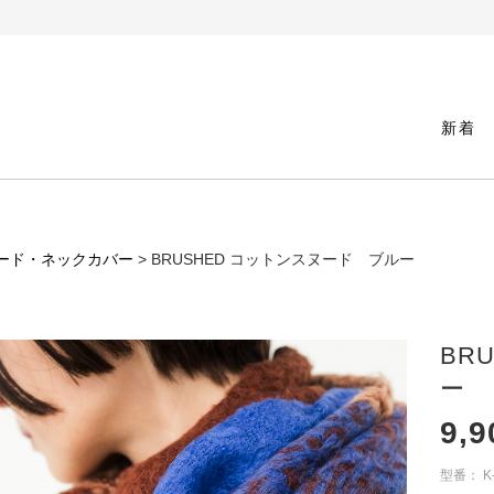
新着
ード・ネックカバー
> BRUSHED コットンスヌード ブルー
BR
ー
9,9
型番：
K