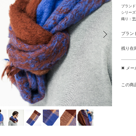
ブランド
シリーズ
織り：
平
ブラン
残り在
✖ メ
この商