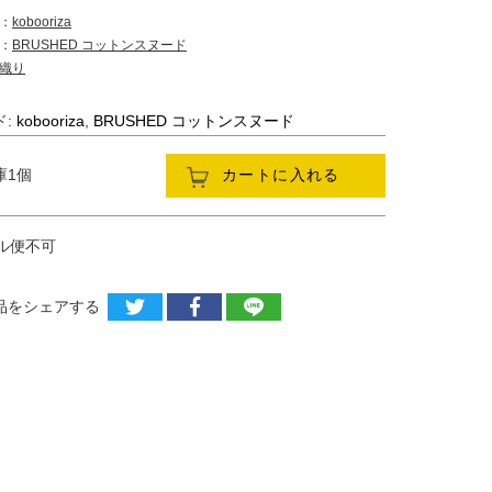
：
kobooriza
：
BRUSHED コットンスヌード
織り
ド:
kobooriza
,
BRUSHED コットンスヌード
庫1個
カートに入れる
ール便不可
品をシェアする