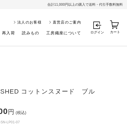
合計11,000円以上の購入で送料・代引手数料無料
法人のお客様
直営店のご案内
カート
ログイン
再入荷
読みもの
工房織座について
USHED コットンスヌード ブル
00
円
(税込)
-SN-LP01-07