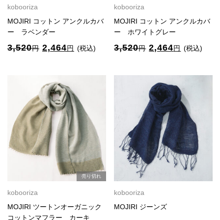
kobooriza
kobooriza
MOJIRI コットン アンクルカバ
MOJIRI コットン アンクルカバ
ー ラベンダー
ー ホワイトグレー
元
現
元
現
3,520
2,464
3,520
2,464
円
円
(税込)
円
円
(税込)
の
在
の
在
価
の
価
の
格
価
格
価
は
格
は
格
3,520
は
3,520
は
円
2,464
円
2,464
で
円
で
円
し
で
し
で
た。
す。
た。
す。
売り切れ
kobooriza
kobooriza
MOJIRI ツートンオーガニック
MOJIRI ジーンズ
コットンマフラー カーキ