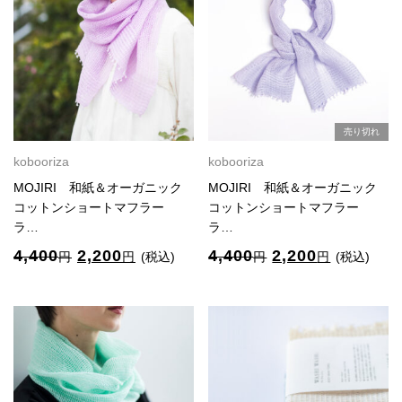
売り切れ
kobooriza
kobooriza
MOJIRI 和紙＆オーガニック
MOJIRI 和紙＆オーガニック
コットンショートマフラー
コットンショートマフラー
ラ…
ラ…
元
現
元
現
4,400
2,200
4,400
2,200
円
円
(税込)
円
円
(税込)
の
在
の
在
価
の
価
の
格
価
格
価
は
格
は
格
4,400
は
4,400
は