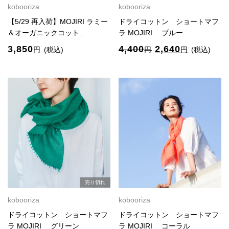
kobooriza
kobooriza
【5/29 再入荷】MOJIRI ラミー
ドライコットン ショートマフ
＆オーガニックコット…
ラ MOJIRI ブルー
元
現
3,850
4,400
2,640
円
(税込)
円
円
(税込)
の
在
価
の
格
価
は
格
4,400
は
円
2,640
で
円
し
で
た。
す。
売り切れ
kobooriza
kobooriza
ドライコットン ショートマフ
ドライコットン ショートマフ
ラ MOJIRI グリーン
ラ MOJIRI コーラル