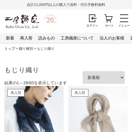
合計11,000円以上の購入で送料・代引手数料無料
ログイン
カート
メニュー
新着
再入荷
読みもの
工房織座について
法人のお客様
トップ
> 織り種別 > もじり織り
もじり織り
新
結果の1～28/60を表示しています
し
再入荷
再入荷
い
順