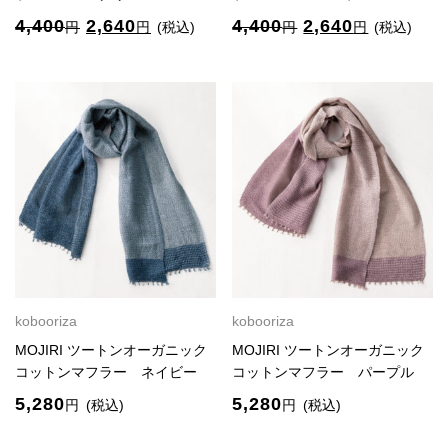
元
現
元
現
4,400
2,640
4,400
2,640
円
円
(税込)
円
円
(税込)
の
在
の
在
価
の
価
の
格
価
格
価
は
格
は
格
4,400
は
4,400
は
円
2,640
円
2,640
で
円
で
円
し
で
し
で
た。
す。
た。
す。
kobooriza
kobooriza
MOJIRI ツートンオーガニック
MOJIRI ツートンオーガニック
コットンマフラー ネイビー
コットンマフラー パープル
5,280
5,280
円
(税込)
円
(税込)