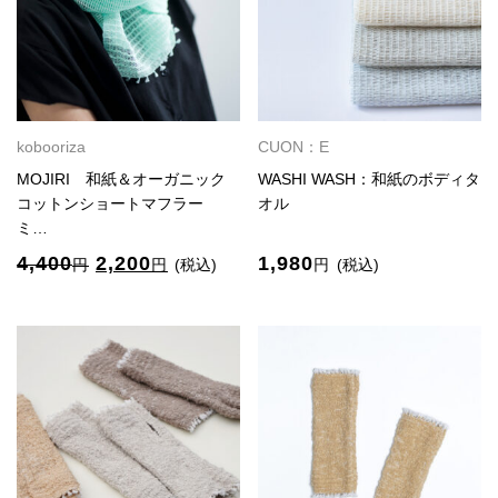
円
2,200
円
2,200
で
円
で
円
し
で
し
で
た。
す。
た。
す。
kobooriza
CUON：E
MOJIRI 和紙＆オーガニック
WASHI WASH：和紙のボディタ
コットンショートマフラー
オル
ミ…
元
現
4,400
2,200
1,980
円
円
(税込)
円
(税込)
の
在
価
の
格
価
は
格
4,400
は
円
2,200
で
円