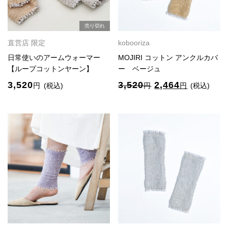
し
で
た。
す。
売り切れ
直営店 限定
kobooriza
日常使いのアームウォーマー
MOJIRI コットン アンクルカバ
【ループコットンヤーン】
ー ベージュ
元
現
3,520
3,520
2,464
円
(税込)
円
円
(税込)
の
在
価
の
格
価
は
格
3,520
は
円
2,464
で
円
し
で
た。
す。